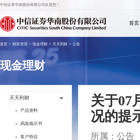
中信证券华南股份有限公司欢迎您！
首页
>
>
>
>
首页
财富管理
现金理财
天天利财
公告
现金理财
关于0
天天利财
产品资料
况的提
风险揭示书
所属：公告
客户协议