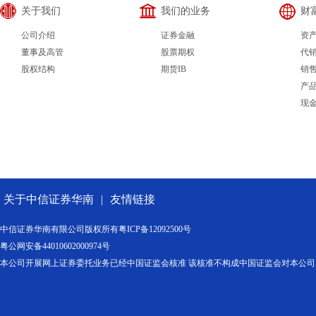
关于我们
我们的业务
财
公司介绍
证券金融
资
董事及高管
股票期权
代
股权结构
期货IB
销
产
现
关于中信证券华南
|
友情链接
中信证券华南有限公司版权所有
粤ICP备12092500号
粤公网安备44010602000974号
本公司开展网上证券委托业务已经中国证监会核准 该核准不构成中国证监会对本公